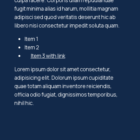
culpa facere. Corporis ullam repudiandae
fugit minima alias id harum, mollitia magnam
adipisci sed quod veritatis deserunt hic ab
libero nisi consectetur impedit soluta quam.
Item 1
Item 2
Item 3 with link
Lorem ipsum dolor sit amet consectetur,
adipisicing elit. Dolorum ipsum cupiditate
quae totam aliquam inventore reiciendis,
officia odio fugiat, dignissimos temporibus,
nihil hic.